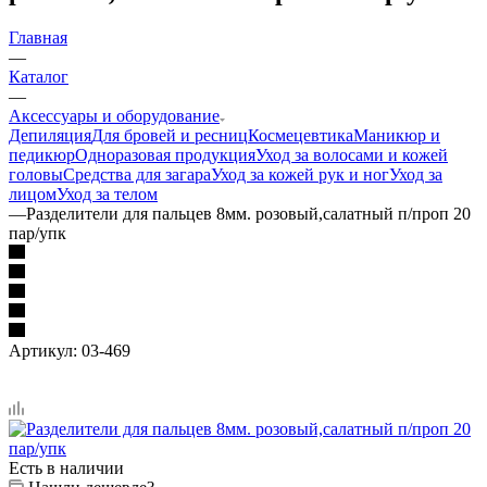
Главная
—
Каталог
—
Аксессуары и оборудование
Депиляция
Для бровей и ресниц
Космецевтика
Маникюр и
педикюр
Одноразовая продукция
Уход за волосами и кожей
головы
Средства для загара
Уход за кожей рук и ног
Уход за
лицом
Уход за телом
—
Разделители для пальцев 8мм. розовый,салатный п/проп 20
пар/упк
Артикул:
03-469
Есть в наличии