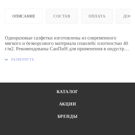
ОПИСАНИЕ
СОСТАВ
ОПЛАТА
ДОСТ
Одноразовые салфетки изготовлены из современного
мягкого и безворсового материала спанлейс плотностью 40
г/м2. Рекомендованы СанПиН для применения в индустрии
красоты, медицине и в быту. Большой выбор размеров для
оптимизации расходов и удобства мастера и клиента.
КАТАЛОГ
АКЦИИ
БРЕНДЫ