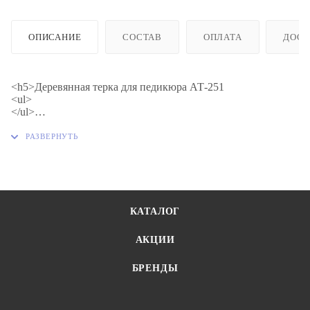
ОПИСАНИЕ
СОСТАВ
ОПЛАТА
ДОСТ
<h5>Деревянная терка для педикюра АТ-251
<ul>
</ul>
</h5>
<ul>
<li>Двусторонняя</li>
<li>Длина 232 мм</li>
<li>Бук</li>
</ul>
КАТАЛОГ
АКЦИИ
БРЕНДЫ