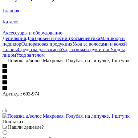
Главная
—
Каталог
—
Аксессуары и оборудование
Депиляция
Для бровей и ресниц
Космецевтика
Маникюр и
педикюр
Одноразовая продукция
Уход за волосами и кожей
головы
Средства для загара
Уход за кожей рук и ног
Уход за
лицом
Уход за телом
—
Повязка д/волос Махровая, Голубая, на липучке, 1 шт/упк
Артикул:
603-974
Под заказ
Нашли дешевле?