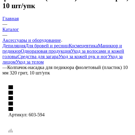
10 шт/упк
Главная
—
Каталог
—
Аксессуары и оборудование
Депиляция
Для бровей и ресниц
Космецевтика
Маникюр и
педикюр
Одноразовая продукция
Уход за волосами и кожей
головы
Средства для загара
Уход за кожей рук и ног
Уход за
лицом
Уход за телом
—
Колпачок-насадка для педикюра фиолетовый (пластик) 10
мм 320 грит, 10 шт/упк
Артикул:
603-594