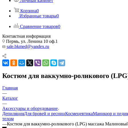
Личный кабинет
Корзина
0
Избранные товары
0
Сравнение товаров
0
Контактная информация
Пермь, ул. Ленина 10 оф.1
sale.bkmed@yandex.ru
Костюм для ваккумно-роликового (LPG)
Главная
—
Каталог
—
Аксессуары и оборудование
Депиляция
Для бровей и ресниц
Космецевтика
Маникюр и педи
телом
—
Костюм для ваккумно-роликового (LPG) массажа Малиновый 