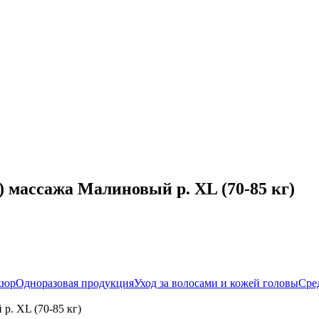
 массажа Малиновый р. XL (70-85 кг)
кюр
Одноразовая продукция
Уход за волосами и кожей головы
Сред
р. XL (70-85 кг)