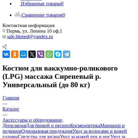
Избранные товары
0
Сравнение товаров
0
Контактная информация
Пермь, ул. Ленина 10 оф.1
sale.bkmed@yandex.ru
Костюм для ваккумно-роликового
(LPG) массажа Сиреневый р.
Универсальный (до 80 кг)
Главная
—
Каталог
—
Аксессуары и оборудование
Депиляция
Для бровей и ресниц
Космецевтика
Маникюр и
педикюр
Одноразовая продукция
Уход за волосами и кожей
головы
Средства для загара
Уход за кожей рук и ног
Уход за