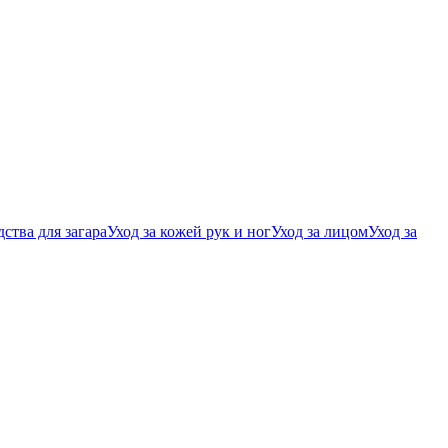
ства для загара
Уход за кожей рук и ног
Уход за лицом
Уход за