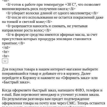
<ul>
<li>готов к работе при температуре +38 C°, что позволяет
минимизировать риск получения ожога;</li>
<li>убирает волоски длиной от одного миллиметра;</li>
<li>после его использования не остается покраснений даже
на тонкой и светлой коже;</li>
<li>разрешается наносить и снимать, не учитывая
направление роста волос;</li>
<li>в формуле средства имеются эфирные масла, за счет
присутствия которых процедура эпиляции становится
приятнее.</li>
</ul>
<br>
<br>
Для покупки товара в нашем интернет-магазине выберите
понравившийся товар и добавьте его в корзину. Далее
перейдите в Корзину и нажмите на «Оформить заказ» или
«Быстрый заказ».
Когда оформляете быстрый заказ, напишите ФИО, телефон и
e-mail. Вам перезвонит менеджер и уточнит условия заказа.
По результатам разговора вам придет подтверждение
оформления товара на почту или через СМС. Теперь останется