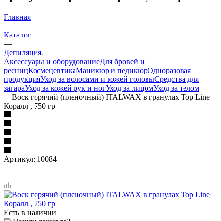
Главная
—
Каталог
—
Депиляция
Аксессуары и оборудование
Для бровей и
ресниц
Космецевтика
Маникюр и педикюр
Одноразовая
продукция
Уход за волосами и кожей головы
Средства для
загара
Уход за кожей рук и ног
Уход за лицом
Уход за телом
—
Воск горячий (пленочный) ITALWAX в гранулах Top Line
Коралл , 750 гр
Артикул:
10084
Есть в наличии