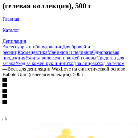
(гелевая коллекция), 500 г
Главная
—
Каталог
—
Депиляция
Аксессуары и оборудование
Для бровей и
ресниц
Космецевтика
Маникюр и педикюр
Одноразовая
продукция
Уход за волосами и кожей головы
Средства для
загара
Уход за кожей рук и ног
Уход за лицом
Уход за телом
—
Воск для депиляции WaxLove на синтетической основе
Babble Gum (гелевая коллекция), 500 г