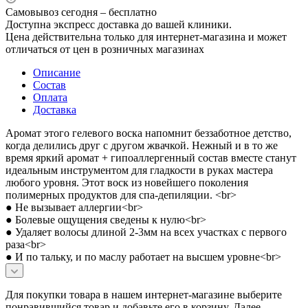
Самовывоз сегодня – бесплатно
Доступна экспресс доставка до вашей клиники.
Цена действительна только для интернет-магазина и может
отличаться от цен в розничных магазинах
Описание
Состав
Оплата
Доставка
Аромат этого гелевого воска напомнит беззаботное детство,
когда делились друг с другом жвачкой. Нежный и в то же
время яркий аромат + гипоаллергенный состав вместе станут
идеальным инструментом для гладкости в руках мастера
любого уровня. Этот воск из новейшего поколения
полимерных продуктов для спа-депиляции. <br>
● Не вызывает аллергии<br>
● Болевые ощущения сведены к нулю<br>
● Удаляет волосы длиной 2-3мм на всех участках с первого
раза<br>
● И по тальку, и по маслу работает на высшем уровне<br>
Для покупки товара в нашем интернет-магазине выберите
понравившийся товар и добавьте его в корзину. Далее