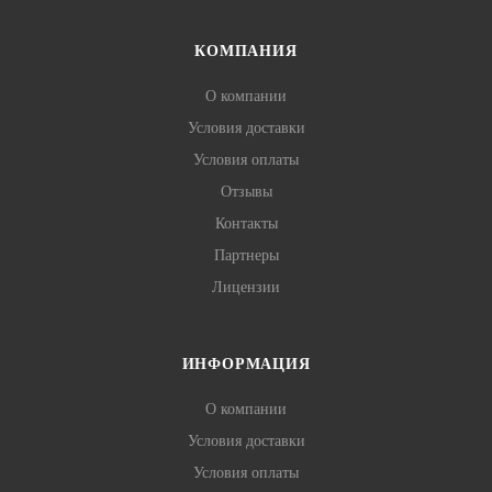
кожей на больших поверхностях (ноги, руки, спина).
Зона нанесения: все тело
КОМПАНИЯ
Форма выпуска: флакон 250 мл
Способ применения: нанести небольшое количество масла
О компании
на зону депиляции. Легкими массажными движениями
распределить масло по коже, излишки снять салфеткой.
Условия доставки
Условия оплаты
Отзывы
Контакты
Партнеры
Лицензии
ИНФОРМАЦИЯ
О компании
Условия доставки
Условия оплаты