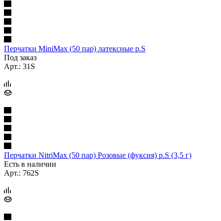
Перчатки MiniMax (50 пар) латексные р.S
Под заказ
Арт.: 31S
Перчатки NitriMax (50 пар) Розовые (фуксия) р.S (3,5 г)
Есть в наличии
Арт.: 762S