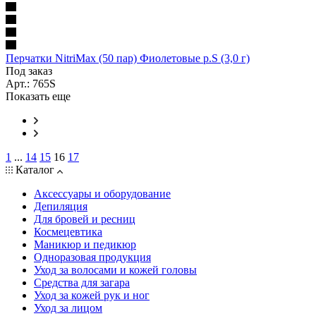
Перчатки NitriMax (50 пар) Фиолетовые р.S (3,0 г)
Под заказ
Арт.: 765S
Показать еще
1
...
14
15
16
17
Каталог
Аксессуары и оборудование
Депиляция
Для бровей и ресниц
Космецевтика
Маникюр и педикюр
Одноразовая продукция
Уход за волосами и кожей головы
Средства для загара
Уход за кожей рук и ног
Уход за лицом