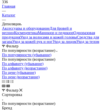
336
Главная
—
Каталог
—
Депиляция
Аксессуары и оборудование
Для бровей и
ресниц
Космецевтика
Маникюр и педикюр
Одноразовая
продукция
Уход за волосами и кожей головы
Средства для
загара
Уход за кожей рук и ног
Уход за лицом
Уход за телом
Фильтр
По популярности (возрастание)
По популярности (убывание)
По популярности (возрастание)
По алфавиту (убывание)
По алфавиту (возрастание)
По цене (убывание)
По цене (возрастание)
Фильтр
Сортировка
По популярности (возрастание)
Бренд