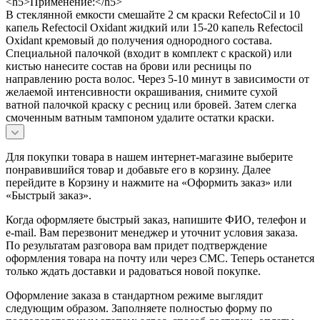
<h5>Применение:</h5>
В стеклянной емкости смешайте 2 см краски RefectoCil и 10
капель Refectocil Oxidant жидкий или 15-20 капель Refectocil
Oxidant кремовый до получения однородного состава.
Специальной палочкой (входит в комплект с краской) или
кистью нанесите состав на брови или ресницы по
направлению роста волос. Через 5-10 минут в зависимости от
желаемой интенсивности окрашивания, снимите сухой
ватной палочкой краску с ресниц или бровей. Затем слегка
смоченным ватным тампоном удалите остатки краски.
Для покупки товара в нашем интернет-магазине выберите
понравившийся товар и добавьте его в корзину. Далее
перейдите в Корзину и нажмите на «Оформить заказ» или
«Быстрый заказ».
Когда оформляете быстрый заказ, напишите ФИО, телефон и
e-mail. Вам перезвонит менеджер и уточнит условия заказа.
По результатам разговора вам придет подтверждение
оформления товара на почту или через СМС. Теперь останется
только ждать доставки и радоваться новой покупке.
Оформление заказа в стандартном режиме выглядит
следующим образом. Заполняете полностью форму по