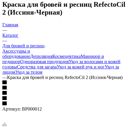
Краска для бровей и ресниц RefectoCil
2 (Иссиня-Черная)
Главная
—
Каталог
—
Для бровей и ресниц
Аксессуары и
оборудование
Депиляция
Космецевтика
Маникюр и
педикюр
Одноразовая продукция
Уход за волосами и кожей
головы
Средства для загара
Уход за кожей рук и ног
Уход за
лицом
Уход за телом
—
Краска для бровей и ресниц RefectoCil 2 (Иссиня-Черная)
Артикул:
BP000012