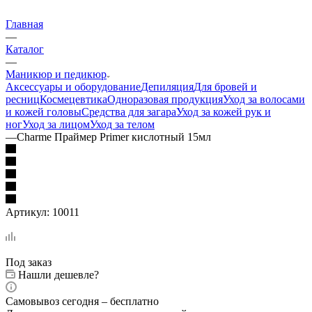
Главная
—
Каталог
—
Маникюр и педикюр
Аксессуары и оборудование
Депиляция
Для бровей и
ресниц
Космецевтика
Одноразовая продукция
Уход за волосами
и кожей головы
Средства для загара
Уход за кожей рук и
ног
Уход за лицом
Уход за телом
—
Charme Праймер Primer кислотный 15мл
Артикул:
10011
Под заказ
Нашли дешевле?
Самовывоз сегодня – бесплатно