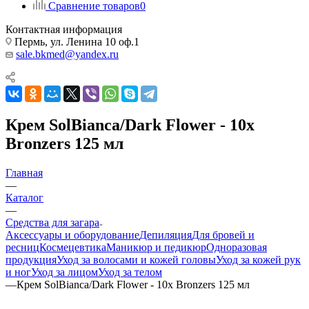
Сравнение товаров
0
Контактная информация
Пермь, ул. Ленина 10 оф.1
sale.bkmed@yandex.ru
Крем SolBianca/Dark Flower - 10x
Bronzers 125 мл
Главная
—
Каталог
—
Средства для загара
Аксессуары и оборудование
Депиляция
Для бровей и
ресниц
Космецевтика
Маникюр и педикюр
Одноразовая
продукция
Уход за волосами и кожей головы
Уход за кожей рук
и ног
Уход за лицом
Уход за телом
—
Крем SolBianca/Dark Flower - 10x Bronzers 125 мл