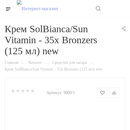
0
Крем SolBianca/Sun
Vitamin - 35x Bronzers
(125 мл) new
—
—
—
Главная
Каталог
Средства для загара
Крем SolBianca/Sun Vitamin - 35x Bronzers (125 мл) new
Артикул:
9009/1