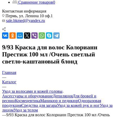
Сравнение товаров
0
Контактная информация
Пермь, ул. Ленина 10 оф.1
sale.bkmed@yandex.ru
9/93 Краска для волос Колорианн
Престиж 100 мл /Очень светлый
светло-каштановый блонд
Главная
—
Каталог
—
Уход за волосами и кожей головы
Аксессуары и оборудование
Депиляция
Для бровей и
ресниц
Космецевтика
Маникюр и педикюр
Одноразовая
продукция
Средства для загара
Уход за кожей рук и ног
Уход за
лицом
Уход за телом
—
9/93 Краска для волос Колорианн Престиж 100 мл /Очень