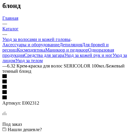
блонд
Главная
—
Каталог
—
Уход за волосами и кожей головы
Аксессуары и оборудование
Депиляция
Для бровей и
ресниц
Космецевтика
Маникюр и педикюр
Одноразовая
продукция
Средства для загара
Уход за кожей рук и ног
Уход за
лицом
Уход за телом
—
6.32 Крем-краска для волос SERICOLOR 100мл./Бежевый
темный блонд
Артикул:
E002312
Под заказ
Нашли дешевле?