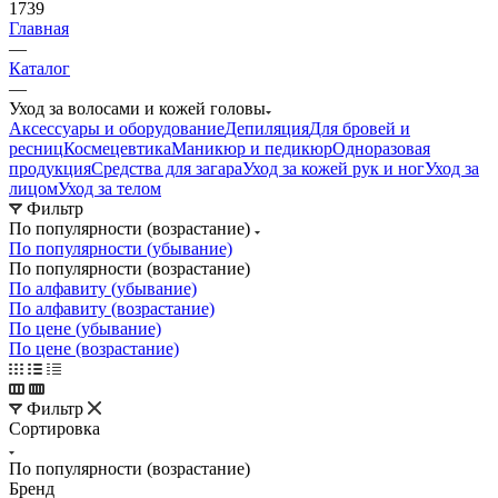
1739
Главная
—
Каталог
—
Уход за волосами и кожей головы
Аксессуары и оборудование
Депиляция
Для бровей и
ресниц
Космецевтика
Маникюр и педикюр
Одноразовая
продукция
Средства для загара
Уход за кожей рук и ног
Уход за
лицом
Уход за телом
Фильтр
По популярности (возрастание)
По популярности (убывание)
По популярности (возрастание)
По алфавиту (убывание)
По алфавиту (возрастание)
По цене (убывание)
По цене (возрастание)
Фильтр
Сортировка
По популярности (возрастание)
Бренд