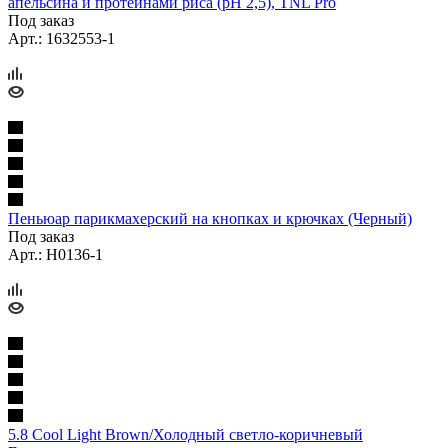
апельсина и протеинами риса (рН 2,5), TNL Pro
Под заказ
Арт.: 1632553-1
Пеньюар парикмахерский на кнопках и крючках (Черный)
Под заказ
Арт.: H0136-1
5.8 Cool Light Brown/Холодный светло-коричневый