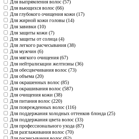
Для выпрямления волос (
57
)
Для вьющихся волос (
66
)
Для глубокого очищения кожи (
17
)
Для жирной кожи головы (
14
)
Для завивки (
10
)
Для защиты кожи (
7
)
Для защиты от солнца (
4
)
Для легкого расчесывания (
38
)
Для мужчин (
6
)
Для мягкого очищения (
67
)
Для нейтрализации желтизны (
36
)
Для обесцвечивания волос (
73
)
Для объема (
20
)
Для окрашенных волос (
85
)
Для окрашивания волос (
587
)
Для очищения кожи (
38
)
Для питания волос (
220
)
Для поврежденных волос (
116
)
Для поддержания холодных оттенков блонда (
25
)
Для поддержания цвета волос (
33
)
Для профессионального ухода (
87
)
Для разглаживания волос (
70
)
Для расчесывания волос (
62
)