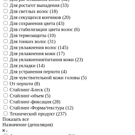
Для роста/от выпадения (
33
)
Для светлых волос (
18
)
Для секущихся кончиков (
20
)
Для сохранения цвета (
43
)
Для стабилизации цвета волос (
6
)
Для термозащиты (
10
)
Для тонких волос (
31
)
Для увлажнения волос (
145
)
Для увлажнения кожи (
17
)
Для увлажнения/питания кожи (
23
)
Для укладки (
14
)
Для устранения перхоти (
4
)
Для чувствительной кожи головы (
5
)
От перхоти (
8
)
Стайлинг-Блеск (
3
)
Стайлинг-объем (
5
)
Стайлинг-фиксация (
28
)
Стайлинг-Форма/текстура (
12
)
Технический продукт (
237
)
Показать все
Назначение (депиляция)