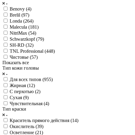
Benovy (
4
)
Brelil (
97
)
Londa (
264
)
Malecula (
181
)
NitriMax (
54
)
Schwarzkopf (
79
)
SH-RD (
32
)
TNL Professional (
448
)
Чистовье (
57
)
Показать все
Тип кожи головы
Для всех типов (
955
)
Жирная (
12
)
С перхотью (
2
)
Сухая (
9
)
Чувствительная (
4
)
Тип краски
Краситель прямого действия (
14
)
Окислитель (
39
)
Осветление (
21
)