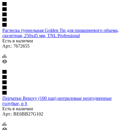
Расческа туннельная Golden Tip для прикорневого объема,
скелетная, 250х45 мм, TNL Professional
Есть в наличии
Арт.: 7672655
Перчатки Benovy (100 пар) нитриловые неопудренные
голубые, р S
Есть в наличии
Арт.: BE6BB27G102