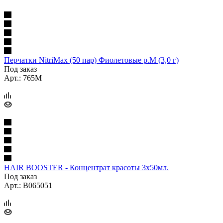
Перчатки NitriMax (50 пар) Фиолетовые р.M (3,0 г)
Под заказ
Арт.: 765M
HAIR BOOSTER - Концентрат красоты 3х50мл.
Под заказ
Арт.: B065051