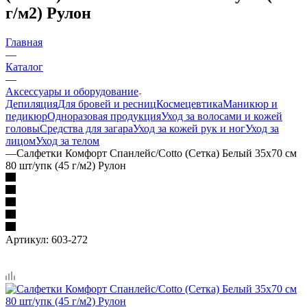
г/м2) Рулон
Главная
—
Каталог
—
Аксессуары и оборудование
Депиляция
Для бровей и ресниц
Космецевтика
Маникюр и
педикюр
Одноразовая продукция
Уход за волосами и кожей
головы
Средства для загара
Уход за кожей рук и ног
Уход за
лицом
Уход за телом
—
Салфетки Комфорт Спанлейс/Cotto (Сетка) Белый 35х70 см
80 шт/упк (45 г/м2) Рулон
Артикул:
603-272