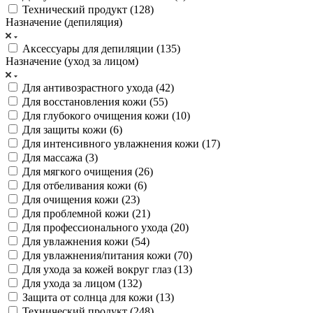
Технический продукт (
128
)
Назначение (депиляция)
Аксессуары для депиляции (
135
)
Назначение (уход за лицом)
Для антивозрастного ухода (
42
)
Для восстановления кожи (
55
)
Для глубокого очищения кожи (
10
)
Для защиты кожи (
6
)
Для интенсивного увлажнения кожи (
17
)
Для массажа (
3
)
Для мягкого очищения (
26
)
Для отбеливания кожи (
6
)
Для очищения кожи (
23
)
Для проблемной кожи (
21
)
Для профессионального ухода (
20
)
Для увлажнения кожи (
54
)
Для увлажнения/питания кожи (
70
)
Для ухода за кожей вокруг глаз (
13
)
Для ухода за лицом (
132
)
Защита от солнца для кожи (
13
)
Технический продукт (
248
)