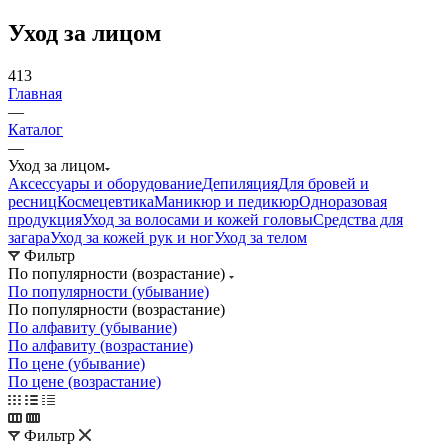
Уход за лицом
413
Главная
—
Каталог
—
Уход за лицом
Аксессуары и оборудование
Депиляция
Для бровей и
ресниц
Космецевтика
Маникюр и педикюр
Одноразовая
продукция
Уход за волосами и кожей головы
Средства для
загара
Уход за кожей рук и ног
Уход за телом
Фильтр
По популярности (возрастание)
По популярности (убывание)
По популярности (возрастание)
По алфавиту (убывание)
По алфавиту (возрастание)
По цене (убывание)
По цене (возрастание)
Фильтр