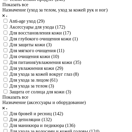
Показать все
Назначение (уход за телом, уход за кожей рук и ног)
Anti-age уход (
29
)
Аксессуары для ухода (
172
)
Для восстановления кожи (
17
)
Для глубокого очищения кожи (
1
)
Для защиты кожи (
3
)
Для мягкого очищения (
11
)
Для очищения кожи (
10
)
Для питания/увлажнения кожи (
35
)
Для увлажнения кожи (
29
)
Для ухода за кожей вокруг глаз (
8
)
Для ухода за лицом (
61
)
Для ухода за телом (
3
)
Защита от солнца для кожи (
3
)
Показать все
Назначение (аксессуары и оборудование)
Для бровей и ресниц (
142
)
Для депиляции (
132
)
Для маникюра и педикюра (
136
)
Для ухода за волосами и кожей головы (
124
)