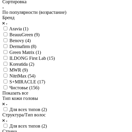
Сортировка
По популярности (возрастание)
Бренд
Aravia (
1
)
BeauuGreen (
9
)
Benovy (
4
)
Dermafirm (
8
)
Green Matrix (
1
)
ILDONG First Lab (
15
)
Koreatida (
2
)
MWR (
9
)
NitriMax (
54
)
S+MIRACLE (
17
)
Чистовье (
156
)
Показать все
Тип кожи головы
Для всех типов (
2
)
Структура/Тип волос
Для всех типов (
2
)
Страна