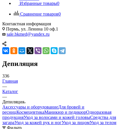
Избранные товары
0
Сравнение товаров
0
Контактная информация
Пермь, ул. Ленина 10 оф.1
sale.bkmed@yandex.ru
Депиляция
336
Главная
—
Каталог
—
Депиляция
Аксессуары и оборудование
Для бровей и
ресниц
Космецевтика
Маникюр и педикюр
Одноразовая
продукция
Уход за волосами и кожей головы
Средства для
загара
Уход за кожей рук и ног
Уход за лицом
Уход за телом
Фильтр