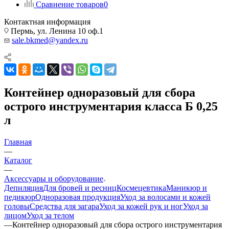
Сравнение товаров
0
Контактная информация
Пермь, ул. Ленина 10 оф.1
sale.bkmed@yandex.ru
Контейнер одноразовый для сбора
острого инструментария класса Б 0,25
л
Главная
—
Каталог
—
Аксессуары и оборудование
Депиляция
Для бровей и ресниц
Космецевтика
Маникюр и
педикюр
Одноразовая продукция
Уход за волосами и кожей
головы
Средства для загара
Уход за кожей рук и ног
Уход за
лицом
Уход за телом
—
Контейнер одноразовый для сбора острого инструментария