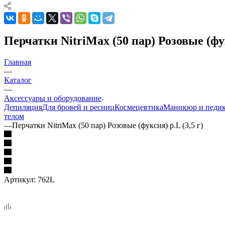
Перчатки NitriMax (50 пар) Розовые (фук
Главная
—
Каталог
—
Аксессуары и оборудование
Депиляция
Для бровей и ресниц
Космецевтика
Маникюр и педи
телом
—
Перчатки NitriMax (50 пар) Розовые (фуксия) р.L (3,5 г)
Артикул:
762L