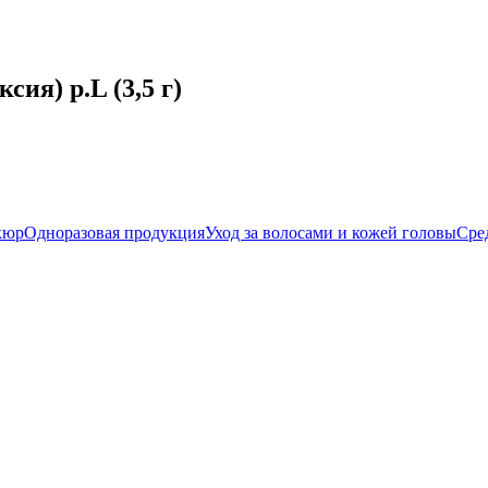
сия) р.L (3,5 г)
кюр
Одноразовая продукция
Уход за волосами и кожей головы
Сред