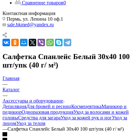
Сравнение товаров
0
Контактная информация
Пермь, ул. Ленина 10 оф.1
sale.bkmed@yandex.ru
Салфетка Спанлейс Белый 30х40 100
шт/упк (40 г/ м²)
Главная
—
Каталог
—
Аксессуары и оборудование
Депиляция
Для бровей и ресниц
Космецевтика
Маникюр и
педикюр
Одноразовая продукция
Уход за волосами и кожей
головы
Средства для загара
Уход за кожей рук и ног
Уход за
лицом
Уход за телом
—
Салфетка Спанлейс Белый 30х40 100 шт/упк (40 г/ м²)