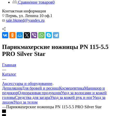
Сравнение товаров
0
Контактная информация
Пермь, ул. Ленина 10 оф.1
sale.bkmed@yandex.ru
Парикмахерские ножницы PN 115-5.5
PRO Silver Star
Главная
—
Каталог
—
Аксессуары и оборудование
Депиляция
Для бровей и ресниц
Космецевтика
Маникюр и
педикюр
Одноразовая продукция
Уход за волосами и кожей
головы
Средства для загара
Уход за кожей рук и ног
Уход за
лицом
Уход за телом
—
Парикмахерские ножницы PN 115-5.5 PRO Silver Star